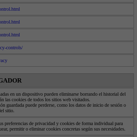
ontrol.html
ontrol.html
ontrol.html
acy-controls/
vacy
EGADOR
das en un dispositivo pueden eliminarse borrando el historial del
n las cookies de todos los sitios web visitados.
ión guardada puede perderse, como los datos de inicio de sesión o
l sitio.
s preferencias de privacidad y cookies de forma individual para
uear, permitir o eliminar cookies concretas según sus necesidades.