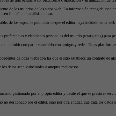
ravés de una página web, plataforma o aplicación y la utilización de las 
iento de los usuarios de los sitios web. La información recogida mediante
as en función del análisis de uso.
sible, de los espacios publicitarios que el editor haya incluido en la web
preferencias y elecciones personales del usuario (retargeting) para perm
para permitir compartir contenido con amigos y redes. Estas plataformas 
ocedentes de otras webs con las que el sitio establece un contrato de afi
 los datos sean vulnerables a ataques maliciosos.
minio gestionado por el propio editor y desde el que se presta el servic
 no gestionado por el editor, sino por otra entidad que trata los datos o