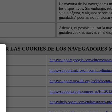
La mayoría de los navegadores mod
los dispositivos. Sin embargo, es
sitio o página, y algunos servicios
guardadas) podrían no funcionar 
Además, es posible utilizar la na
guarden cookies nuevas en el disp
AR LAS COOKIES DE LOS NAVEGADORES
https://support.google.com/chrome/an
https://support.microsoft.com/.../elimi
https://support.mozilla.org/es/kb/borrar
https://support.apple.com/es-es/HT201
https://help.opera.com/en/latest/web-pr