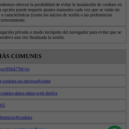
ernos ofrecen la posibilidad de evitar la instalación de cookies en
ta opción puede requerir ajustes manuales cada vez que se visite un
 o características (como los inicios de sesión o las preferencias
correctamente.
vegación privada o modo incógnito del navegador para evitar que se
ositivo una vez finalizada la sesión.
 MÁS COMUNES
swer/95647?hl=es
nar-cookies-en-microsoft-edge
-cookies-datos-sitios-web-firefox
265
eferences/#cookies