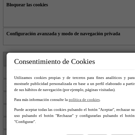
Bloquear las cookies
Configuración avanzada y modo de navegación privada
CÓMO ELIMIN
Consentimiento de Cookies
Google Chrome
Utilizamos cookies propias y de terceros para fines analíticos y para
mostrarle publicidad personalizada en base a un perfil elaborado a partir
Microsoft Edge
de sus hábitos de navegación (por ejemplo, páginas visitadas).
Mozilla Firefox
Para más información consulte la
política de cookies
.
Puede aceptar todas las cookies pulsando el botón "Aceptar", rechazar su
Safari (macOS / iOS)
uso pulsando el botón "Rechazar" y configurarlas pulsando el botón
"Configurar".
Opera